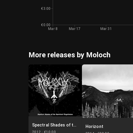
€3.00
€0.00
Mar 8
Mar 17
Mar 31
More releases by Moloch
Spectral Shades of the Spiritual Negativism
Horizont
2012 ·
€10.00