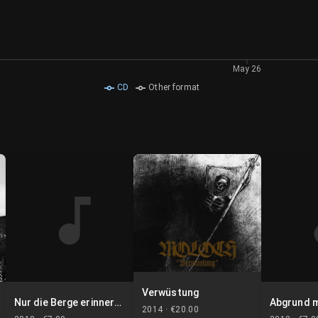
May 26
CD
Other format
Verwüstung
Nur die Berge erinnern sich der Winde die hier ihren Anfang fanden vor so langer Zeit
2014 ·
€20.00