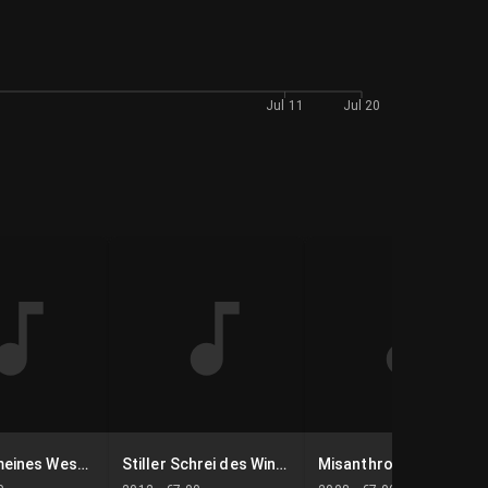
Jul 11
Jul 20
Abgrund meines Wesens
Stiller Schrei des Winters (2002-2012)
Misanthropie ist der einzige Weg zur Reinheit