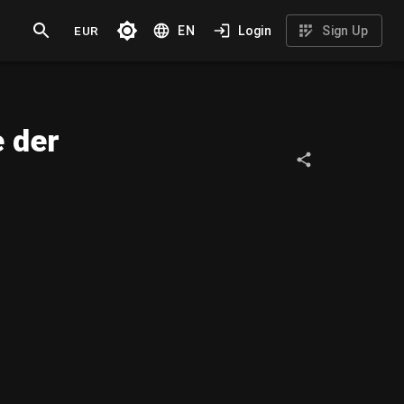
EUR
EN
Login
Sign Up
e der