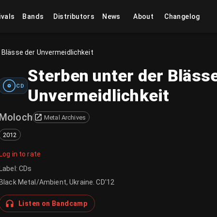
ivals
Bands
Distributors
News
About
Changelog
 Blässe der Unvermeidlichkeit
Sterben unter der Bläss
CD
Unvermeidlichkeit
Moloch
Metal Archives
2012
Log in to rate
Label
:
CDs
Black Metal/Ambient, Ukraine. CD'12
Listen on Bandcamp